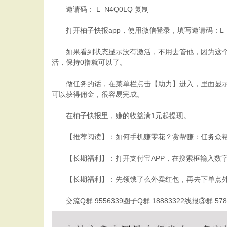
邀请码： L_N4Q0LQ 复制
打开柚子快报app，使用微信登录，填写邀请码：L_N
如果看到状态显示没有激活，不用去管他，因为这个状
活，保持0撸就可以了。
做任务的话，在菜单栏点击【助力】进入，里面显示全
可以获得佣金，很容易完成。
在柚子快报里，赚的收益满1元起提现。
【推荐阅读】：如何手机赚零花？赏帮赚：任务众帮悬
【长期福利】：打开支付宝APP，在搜索框输入数字口令
【长期福利】：先领饿了么外卖红包，再去下单点外
交流Q群:9556339圈子Q群:18883322线报③群:5783