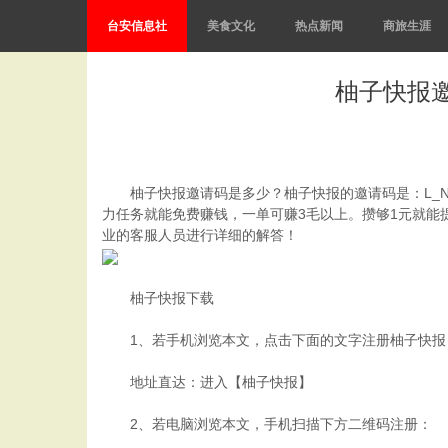
台安信息社
美食文化
热点新闻
商旅生涯
柚子快报邀
柚子快报邀请码是多少？柚子快报的邀请码是：L_N
力任务就能免费赚钱，一单可赚3毛以上。攒够1元就能
业的客服人员进行详细的解答！
柚子快报下载
1、若手机浏览本文，点击下面的文字注册柚子快报
地址直达：进入【柚子快报】
2、若电脑浏览本文，手机扫描下方二维码注册：