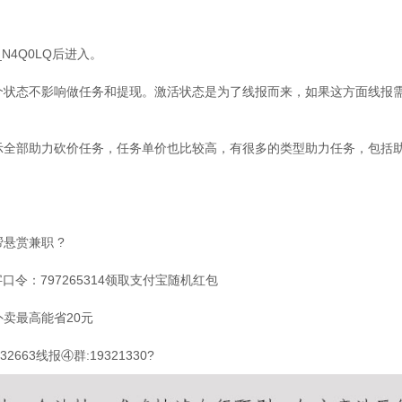
4Q0LQ后进入。
态不影响做任务和提现。激活状态是为了线报而来，如果这方面线报需
部助力砍价任务，任务单价也比较高，有很多的类型助力任务，包括助
赏兼职 ?
：797265314领取支付宝随机红包
卖最高能省20元
2663线报④群:19321330?