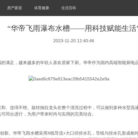
房产家居
体育健康
生活百科
“华帝飞雨瀑布水槽——用科技赋能生活
2023-11-20 12:40:46
感的满足，越来越多的年轻人喜欢居家下厨。华帝作为国内高端智能厨电
和、连绵不绝。旋转抽拉龙头在整个清洗过程中，可以做到多种水型迅速切
洗可同台进行，为用户带来时尚与实用的完美结合。
术创新。华帝飞雨水槽采用X线导流+大口径排水孔，导线与排水孔形成相