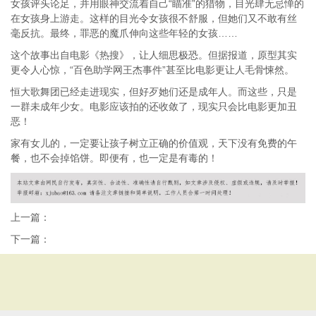
女孩评头论足，并用眼神交流着自己“瞄准”的猎物，目光肆无忌惮的
在女孩身上游走。这样的目光令女孩很不舒服，但她们又不敢有丝
毫反抗。最终，罪恶的魔爪伸向这些年轻的女孩……
这个故事出自电影《热搜》，让人细思极恐。但据报道，原型其实
更令人心惊，“百色助学网王杰事件”甚至比电影更让人毛骨悚然。
恒大歌舞团已经走进现实，但好歹她们还是成年人。而这些，只是
一群未成年少女。电影应该拍的还收敛了，现实只会比电影更加丑
恶！
家有女儿的，一定要让孩子树立正确的价值观，天下没有免费的午
餐，也不会掉馅饼。即便有，也一定是有毒的！
上一篇：
下一篇：