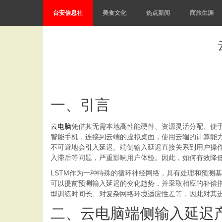
台安信息社
美食文化
热点新闻
商旅生涯
一、引言
云电脑
凭借其无需本地高性能硬件、资源灵活分配、便
智能手机，连接到云端的虚拟桌面，使用云端的计算能
不可避地会引入延迟。端侧输入延迟直接关系到用户操
入滞后等问题，严重影响用户体验。因此，如何有效降
LSTM作为一种特殊的循环神经网络，具有处理和预测
可以提前预测输入延迟的变化趋势，并采取相应的补偿措
型训练时间长、对复杂网络环境适应性差等，因此对其
二、云电脑端侧输入延迟