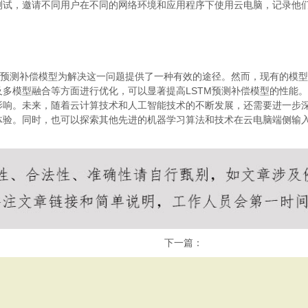
测试，邀请不同用户在不同的网络环境和应用程序下使用云电脑，记录他
M预测补偿模型为解决这一问题提供了一种有效的途径。然而，现有的模
多模型融合等方面进行优化，可以显著提高LSTM预测补偿模型的性能
响。未来，随着云计算技术和人工智能技术的不断发展，还需要进一步深
体验。同时，也可以探索其他先进的机器学习算法和技术在云电脑端侧输
下一篇：