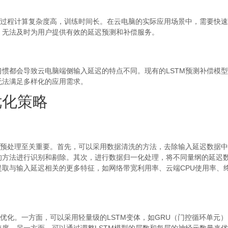
练过程计算复杂度高，训练时间长。在云电脑的实际应用场景中，需要快
，无法及时为用户提供有效的延迟预测和补偿服务。
惯都会导致云电脑端侧输入延迟的特点不同。现有的LSTM预测补偿模
无法满足多样化的应用需求。
优化策略
的预处理至关重要。首先，可以采用数据清洗的方法，去除输入延迟数据
的方法进行识别和剔除。其次，进行数据归一化处理，将不同量纲的延迟
提取与输入延迟相关的更多特征，如网络带宽利用率、云端CPU使用率、
。
优化。一方面，可以采用轻量级的LSTM变体，如GRU（门控循环单元