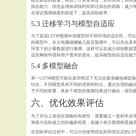
模型参数的数量，降低了计算复杂度，从而加快了训练速
拟合能力，但也会增加训练时间和过拟合的风险；减少
在保证预测精度的前提下，提高训练效率。
5.3 迁移学习与模型自适应
为了提高LSTM预测补偿模型对不同环境的适应性，可
的模型中。在云电脑端侧输入延迟预测中，可以先在具有
环境下的少量数据进行微调。这样可以在减少训练数据
适应网络环境和用户需求的变化，提高模型的自适应能
5.4 多模型融合
单一LSTM模型可能在某些情况下无法全面准确地捕捉
结合。不同模型具有不同的优势和特点，通过合理的融
予不同的权重，将多个模型的预测结果进行融合，得到
六、优化效果评估
为了评估上述优化策略的有效性，需要建立一套科学合理的
测值与实际值之间的偏差程度，值越小表示预测精度越高
在实际评估过程中，可以分别使用优化前和优化后的LS