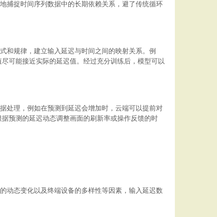
效地捕捉时间序列数据中的长期依赖关系，避了传统循环
模式和规律，建立输入延迟与时间之间的映射关系。例
值尽可能接近实际的延迟值。经过充分训练后，模型可以
数据处理，例如在预测到延迟会增加时，云端可以提前对
根据预测的延迟动态调整画面的刷新率或操作反馈的时
的动态变化以及终端设备的多样性等因素，输入延迟数