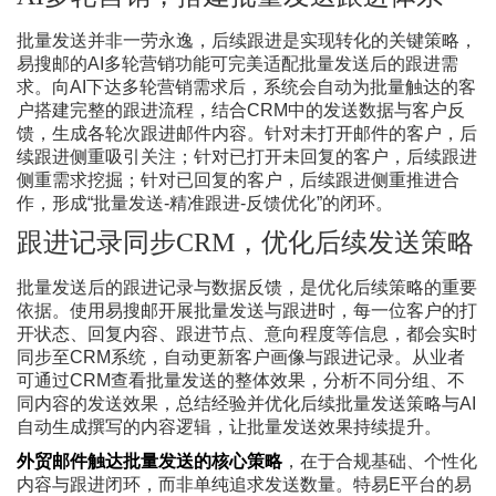
批量发送并非一劳永逸，后续跟进是实现转化的关键策略，
易搜邮的
AI多轮营销功能可完美适配批量发送后的跟进需
求。向AI下达多轮营销需求后，系统会自动为批量触达的客
户搭建完整的跟进流程，结合CRM中的发送数据与客户反
馈，生成各轮次跟进邮件内容。针对未打开邮件的客户，后
续跟进侧重吸引关注；针对已打开未回复的客户，后续跟进
侧重需求挖掘；针对已回复的客户，后续跟进侧重推进合
作，形成“批量发送-精准跟进-反馈优化”的闭环。
跟进记录同步
CRM，优化后续发送策略
批量发送后的跟进记录与数据反馈，是优化后续策略的重要
依据。使用易搜邮开展批量发送与跟进时，每一位客户的打
开状态、回复内容、跟进节点、意向程度等信息，都会实时
同步至
CRM系统，自动更新客户画像与跟进记录。从业者
可通过CRM查看批量发送的整体效果，分析不同分组、不
同内容的发送效果，总结经验并优化后续批量发送策略与AI
自动生成撰写的内容逻辑，让批量发送效果持续提升。
外贸邮件触达批量发送的核心策略
，在于合规基础、个性化
内容与跟进闭环，而非单纯追求发送数量。特易
E平台的易