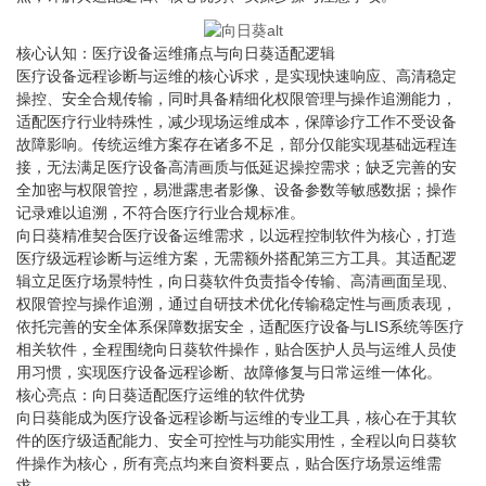
核心认知：医疗设备运维痛点与向日葵适配逻辑
医疗设备远程诊断与运维的核心诉求，是实现快速响应、高清稳定
操控、安全合规传输，同时具备精细化权限管理与操作追溯能力，
适配医疗行业特殊性，减少现场运维成本，保障诊疗工作不受设备
故障影响。传统运维方案存在诸多不足，部分仅能实现基础远程连
接，无法满足医疗设备高清画质与低延迟操控需求；缺乏完善的安
全加密与权限管控，易泄露患者影像、设备参数等敏感数据；操作
记录难以追溯，不符合医疗行业合规标准。
向日葵精准契合医疗设备运维需求，以远程控制软件为核心，打造
医疗级远程诊断与运维方案，无需额外搭配第三方工具。其适配逻
辑立足医疗场景特性，向日葵软件负责指令传输、高清画面呈现、
权限管控与操作追溯，通过自研技术优化传输稳定性与画质表现，
依托完善的安全体系保障数据安全，适配医疗设备与LIS系统等医疗
相关软件，全程围绕向日葵软件操作，贴合医护人员与运维人员使
用习惯，实现医疗设备远程诊断、故障修复与日常运维一体化。
核心亮点：向日葵适配医疗运维的软件优势
向日葵能成为医疗设备远程诊断与运维的专业工具，核心在于其软
件的医疗级适配能力、安全可控性与功能实用性，全程以向日葵软
件操作为核心，所有亮点均来自资料要点，贴合医疗场景运维需
求。