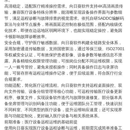
高清稳定，适配医疗精准操控需求。向日葵软件支持4K高清画质传
输，兼容医疗设备特殊分辨率，能清晰呈现设备操作界面与参数细
节，满足远程诊断与故障排查的视觉需求。依托自研SADDC编解码
算法与全球节点服务，将画面延迟控制在极低范围，搭配内核级优
化技术，即便在边远地区弱网环境下，也能实现稳定操控，避免因
卡顿影响故障诊断效率。
安全合规，守护医疗敏感数据。向日葵软件构建全链路安全体系，
采用加密通道传输数据，支持国密算法，通过等保三级、ISO27001
等权威安全认证，可有效保护患者影像、设备参数等敏感信息不泄
露。具备精细化权限管理功能，可按岗位分配不同运维权限，实现
一人一账号管控，避免未授权操作；同时具备操作日志与录屏功
能，可留存所有远程运维操作记录，便于后续追溯，符合医疗行业
合规要求。
功能适配，简化医疗运维流程。向日葵软件支持远程桌面操控、双
向文件传输、设备分组管理等核心功能，可远程传输医疗设备更新
程序、修复文件，实现设备软件迭代与故障快速修复。部分版本具
备坐席管理与识别码备注功能，便于运维团队分工管理，快速识别
不同科室、不同类型的医疗设备，提升运维响应速度；还可实现界
面与功能定制化，更好融入医疗设备与相关系统体系。
前期准备：医疗设备远程运维的基础前提
使用向日葵实现医疗设备远程诊断与运维，前期需完成简单准备工