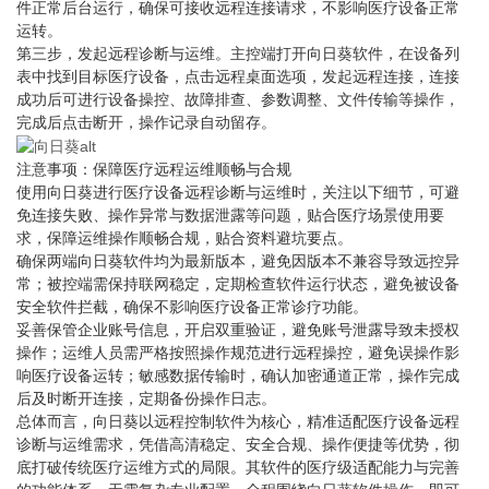
件正常后台运行，确保可接收远程连接请求，不影响医疗设备正常
运转。
第三步，发起远程诊断与运维。主控端打开向日葵软件，在设备列
表中找到目标医疗设备，点击远程桌面选项，发起远程连接，连接
成功后可进行设备操控、故障排查、参数调整、文件传输等操作，
完成后点击断开，操作记录自动留存。
注意事项：保障医疗远程运维顺畅与合规
使用向日葵进行医疗设备远程诊断与运维时，关注以下细节，可避
免连接失败、操作异常与数据泄露等问题，贴合医疗场景使用要
求，保障运维操作顺畅合规，贴合资料避坑要点。
确保两端向日葵软件均为最新版本，避免因版本不兼容导致远控异
常；被控端需保持联网稳定，定期检查软件运行状态，避免被设备
安全软件拦截，确保不影响医疗设备正常诊疗功能。
妥善保管企业账号信息，开启双重验证，避免账号泄露导致未授权
操作；运维人员需严格按照操作规范进行远程操控，避免误操作影
响医疗设备运转；敏感数据传输时，确认加密通道正常，操作完成
后及时断开连接，定期备份操作日志。
总体而言，向日葵以远程控制软件为核心，精准适配医疗设备远程
诊断与运维需求，凭借高清稳定、安全合规、操作便捷等优势，彻
底打破传统医疗运维方式的局限。其软件的医疗级适配能力与完善