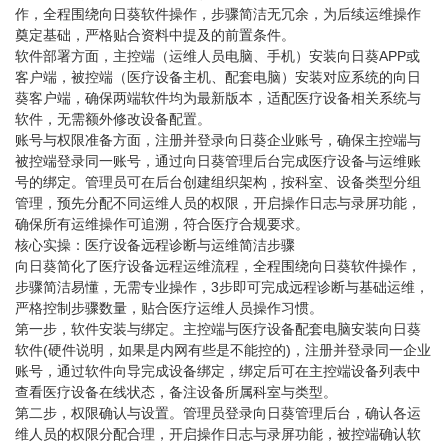
作，全程围绕向日葵软件操作，步骤简洁无冗余，为后续运维操作
奠定基础，严格贴合资料中提及的前置条件。
软件部署方面，主控端（运维人员电脑、手机）安装向日葵APP或
客户端，被控端（医疗设备主机、配套电脑）安装对应系统的向日
葵客户端，确保两端软件均为最新版本，适配医疗设备相关系统与
软件，无需额外修改设备配置。
账号与权限准备方面，注册并登录向日葵企业账号，确保主控端与
被控端登录同一账号，通过向日葵管理后台完成医疗设备与运维账
号的绑定。管理员可在后台创建组织架构，按科室、设备类型分组
管理，预先分配不同运维人员的权限，开启操作日志与录屏功能，
确保所有运维操作可追溯，符合医疗合规要求。
核心实操：医疗设备远程诊断与运维简洁步骤
向日葵简化了医疗设备远程运维流程，全程围绕向日葵软件操作，
步骤简洁易懂，无需专业操作，3步即可完成远程诊断与基础运维，
严格控制步骤数量，贴合医疗运维人员操作习惯。
第一步，软件安装与绑定。主控端与医疗设备配套电脑安装向日葵
软件(硬件说明，如果是内网有些是不能控的)，注册并登录同一企业
账号，通过软件向导完成设备绑定，绑定后可在主控端设备列表中
查看医疗设备在线状态，备注设备所属科室与类型。
第二步，权限确认与设置。管理员登录向日葵管理后台，确认各运
维人员的权限分配合理，开启操作日志与录屏功能，被控端确认软