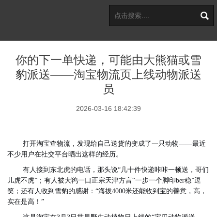
你的下一单快递，可能由大熊猫或雪
豹派送——淘宝物流页上线动物派送
员
2026-03-16 18:42:39
打开淘宝查物流，发现给自己送货的变成了一只动物——最近
不少用户在社交平台晒出这样的经历。
有人接到东北虎的电话，那头说“几十件快递咔咔一顿送，哥们
儿虎不虎”；有人被大鸨一口正宗天津方言“一步一个脚印ber稳”逗
笑；还有人收到雪豹的感谢：“海拔4000米还能收到宝的善意，高，
实在是高！”