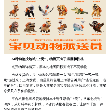
34种动物按地域“上岗”，物流页有了温度和性格
点开物流详情页，原本的地图图标变成了不同动物：
吉林发货
的
，
是
中华秋沙鸭顶着一头“绿毛”唱着“一鸭一鸭
呦”游过来；上海发货，
由
震旦鸦雀用上海话告诉用户“雀雀送的，老
灵的呀”；四川发货，
则是
大熊猫走国宝专线
说
“啥顶流不顶流，熊猫
今天只在乎你的物流”。
平台根据包裹发货地安排本土野生动物“上岗”，从东北虎到白
海豚，从野牦牛到长臂猿，34省的动物各就各位，让原本千篇一律
的物流信息有了地域特色。