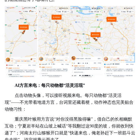
AI方言来电：每只动物都“活灵活现”
点击动物头像，可以接听视频来电。每只动物都“活灵活
现”——不光带着地道方言，台词里还藏着梗，动作神态也完美贴合
动物习性：
重庆黑叶猴用方言说“对你没得黑脸得嘛”，借自己的长相幽默
互动；宁夏岩羊站在山坡上喊话“等我翻过这90度的坡，你就收到快
递了”；河南
太行山
猕猴开口就是“
快递来也，
俺老孙赶
下一班
筋斗云
先走啦”
，
说完就乘云而去了
。