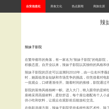
台安信息社
美食文化
热点新闻
商旅生涯
辣
辣妹子影院
在繁华都市的角落，有一家名为“辣妹子影院”的电影院
积极态度。自开业以来，辣妹子影院以其独特的风格和
辣妹子影院的历史可以追溯到2010年，由一位名叫李
时，她面临资金短缺和市场竞争的挑战，但凭借着对电
一批观众，口碑逐渐传开。随着时间的推移，影院通过
影院的装饰风格独树一帜。进入大门，映入眼帘的是鲜
座椅采用高级材料，柔软舒适，每个座位都配有个人小
供小吃和饮料，让观众在观影前后能放松交流。
在电影选择方面，辣妹子影院坚持多样性和艺术性。除了