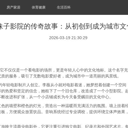
房产家居
体育健康
生活百科
妹子影院的传奇故事：从初创到成为城市文
2026-03-19 21:30:29
，它不仅仅是一个看电影的场所，更是年轻人心中的文化地标。这个名字
优质的服务，吸引了无数电影爱好者，成为城市中一道亮丽的风景线。
薇的年轻电影制片人创立。李薇从小就对电影着迷，她梦想着创建一个空
影的热爱和坚定的信念，她租下了一个旧仓库，改造成了一个小型影院。
不断改进和扩张，从一个小店铺成长为今天备受瞩目的文化中心。
红色的墙壁和橙色的灯光，营造出一种温暖而充满活力的氛围。墙上挂着
桌板，方便观众放置饮品。音响系统经过专业调校，提供环绕立体声效果
放映主流商业电影外，它更注重引进独立电影、纪录片和外国艺术片。每月