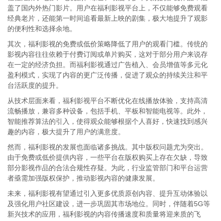
盖了国内外热门影片。用户在福利影视平台上，不仅能够免费观看
经典老片，还能第一时间追看最新上映的剧集，极大地提升了观影
的便利性和选择余地。
其次，福利影视的免费或低价策略降低了用户的观看门槛。传统的
影视内容往往依赖于付费订阅或单片购买，这对于部分用户来说存
在一定的经济负担。而福利影视通过广告植入、会员增值等多元化
盈利模式，实现了内容的更广泛传播，促进了观众的持续关注和平
台活跃度的提升。
从技术层面来看，福利影视平台不断优化在线播放体验，支持高清
流畅播放，兼容多种设备，包括手机、平板和智能电视等。此外，
智能推荐算法的引入，使得观众能够根据个人喜好，快速找到感兴
趣的内容，极大提升了用户的满意度。
然而，福利影视的发展也面临诸多挑战。其中版权问题尤为突出。
由于免费或低价提供内容，一些平台在版权购买上存在欠缺，导致
部分影视作品的合法合规性存疑。为此，行业监管部门和平台运营
者亟需加强版权保护，推动影视内容的健康发展。
未来，福利影视有望通过引入更多优质原创内容、提升互动体验以
及强化用户社区建设，进一步巩固其市场地位。同时，伴随着5G等
新兴技术的应用，福利影视的内容传播速度和质量将迎来质的飞