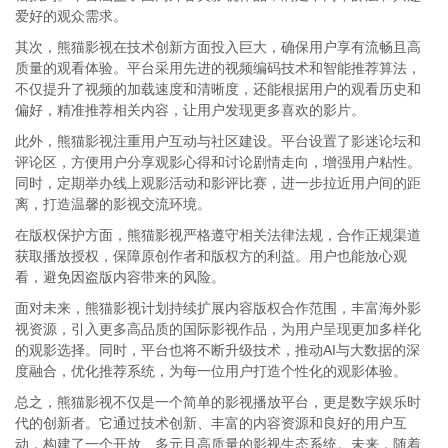
爱好的观众需求。
其次，熊猫影视在技术创新方面投入巨大，确保用户享有流畅且高
质量的观看体验。平台采用先进的视频编码技术和智能推荐算法，
不仅提升了视频的加载速度和清晰度，还能根据用户的观看历史和
偏好，精准推荐相关内容，让用户发现更多喜欢的影片。
此外，熊猫影视注重用户互动与社区建设。平台设置了影迷论坛和
评论区，方便用户分享观影心得和讨论剧情走向，增强用户粘性。
同时，定期举办线上观影活动和影评比赛，进一步拉近用户间的距
离，打造温馨的影视交流环境。
在版权保护方面，熊猫影视严格遵守相关法律法规，合作正规渠道
获取播放授权，保障原创作者和版权方的利益。用户也能放心观
看，避免因盗版内容带来的风险。
面对未来，熊猫影视计划持续扩展内容版权合作范围，丰富海外影
视资源，引入更多高品质的国际影视作品，为用户呈现更加多样化
的观影选择。同时，平台也将不断升级技术，推动AI与大数据的深
度融合，优化推荐系统，为每一位用户打造个性化的观影体验。
总之，熊猫影视不仅是一个简单的影视播放平台，更是数字娱乐时
代的创新者。它通过技术创新、丰富的内容资源和良好的用户互
动，构建了一个开放、多元且高质量的影视生态系统。未来，随着