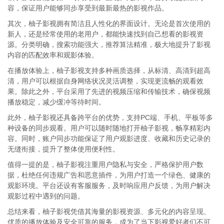
容，保证用户能够同步享受到最新最热的影视作品。
其次，柚子影视拥有简洁且人性化的界面设计。无论是首次使用的
新人，还是经常使用的老用户，都能快速找到自己想看的影视资
源。分类明确，搜索功能强大，推荐算法精准，极大地提升了影视
内容的匹配效率和观影体验。
在播放体验上，柚子影视支持多种画质选择，从标清、高清到超高
清，用户可以根据自身网络状况灵活调整，实现更流畅的观看效
果。除此之外，平台采用了先进的视频压缩和传输技术，确保视频
播放稳定，减少缓冲等待时间。
此外，柚子影视还具备跨平台的优势，支持PC端、手机、平板等多
种设备的同步观看。用户可以随时随地打开柚子影视，畅享精彩内
容。同时，账户同步功能保证了用户观影进度、收藏和历史记录的
无缝衔接，提升了整体使用便利性。
值得一提的是，柚子影视注重用户隐私与安全，严格保护用户数
据，杜绝任何违规广告和恶意插件，为用户打造一个绿色、健康的
观影环境。平台还设有客服服务，及时响应用户反馈，为用户解决
观影过程中遇到的问题。
总结来看，柚子影视凭借其海量的影视资源、多元化的内容呈现、
优质的播放体验及安全可靠的服务，成为了当下影视爱好者们不可