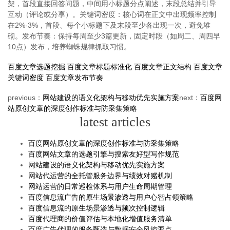
架，首段直接回答问题，中间用小标题分点阐述，末段总结并引导
互动（评论或分享）。关键词密度：核心词在正文中出现频率控制
在2%-3%，首段、每个小标题下及末段至少各出现一次，避免堆
砌。发布节奏：保持每周至少3篇更新，固定时段（如周二、周四早
10点）发布，培养蜘蛛规律抓取习惯。
百度文章选题挖掘
百度文章标题标准化
百度文章正文结构
百度文章
关键词密度
百度文章发布节奏
previous：
网站建设的语义化架构与移动优先实施方案
next：
百度网
站原创文章的深度创作标准与防采集策略
latest articles
百度网站原创文章的深度创作标准与防采集策略
百度网站文章的选题引擎与搜索友好型写作规范
网站建设的语义化架构与移动优先实施方案
网站代运营的全托管服务边界与绩效对赌机制
网站运营的日常巡检体系与用户生命周期管理
百度信息流广告的原生场景渗透与用户心智占领策略
百度信息流的原生场景渗透与频次控制逻辑
百度代理商的价值评估与本地化增值服务清单
百度广告代理的服务甄选与数据安全风控要点