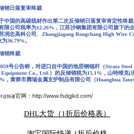
倾销日落复审终裁
于中国的高碳线材作出第二次反倾销日落复审肯定性终裁，
限公司税率为12.26%，江苏沙钢集团有限公司旗下的
、Zhangjiagang Rongchang High Wire
为36.79%。
倾销终裁
59号公告称，对进口自中国的地层钢锚杆（Strata Stee
quipment Co., Ltd.）的反倾销税为15.1%，山特维克(
Ltd）为3.5%，黄骅市腾瑞金属支护制品有限公司（Huanghua Tanrimi
官网：http://www.fsdgjkd.com/
时达快递
DHL大货（1折后价格表）
淘宝国际快递 1折后价格