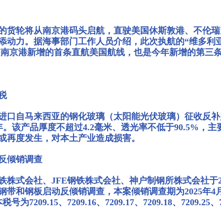
辆的货轮将从南京港码头启航，直驶美国休斯敦港、不伦
动力。据海事部门工作人员介绍，此次执航的“维多利亚”轮
是南京港新增的首条直航美国航线，也是今年新增的第三条
税
进口自马来西亚的钢化玻璃（太阳能光伏玻璃）征收反补
期5年。该产品厚度不超过4.2毫米、透光率不低于90.5
或再度发生，对本土产业造成损害。
反倾销调查
铁株式会社、JFE钢铁株式会社、神户制钢所株式会社于20
和钢板启动反倾销调查，本案倾销调查期为2025年4月1日至
.15、7209.16、7209.17、7209.18、7209.25、7209