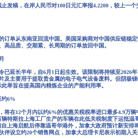
发稿，在岸人民币对100日元汇率报4.2200，较上一个交易
的订单从东南亚回流中国。美国采购商对中国供应链稳定
、高品质、交期紧、长周期的订单放回中国。
月
延长半年，自6月1日起生效。该限制将持续至2026年11
碎片及主要用于提取贵金属的电子电气设备废料。但阴极
表示此举旨在提高国内精炼企业的产能利用率。
至约6%
将在12个月内以约6%的优惠关税税率进口最多4.9万
百辆特斯拉上海工厂生产的车辆在此低关税制度下运抵温哥
e"也于5月初自上海启航后停靠温哥华港外，加拿大政府预计
伙伴设立约20个销售网点，加拿大总理卡尼表示初期入