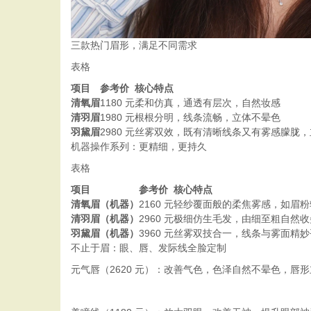
三款热门眉形，满足不同需求
表格
项目
参考价
核心特点
清氧眉
1180 元
柔和仿真，通透有层次，自然妆感
清羽眉
1980 元
根根分明，线条流畅，立体不晕色
羽黛眉
2980 元
丝雾双效，既有清晰线条又有雾感朦胧，
机器操作系列：更精细，更持久
表格
项目
参考价
核心特点
清氧眉（机器）
2160 元
轻纱覆面般的柔焦雾感，如眉粉
清羽眉（机器）
2960 元
极细仿生毛发，由细至粗自然收
羽黛眉（机器）
3960 元
丝雾双技合一，线条与雾面精妙
不止于眉：眼、唇、发际线全脸定制
元气唇（2620 元）：改善气色，色泽自然不晕色，唇