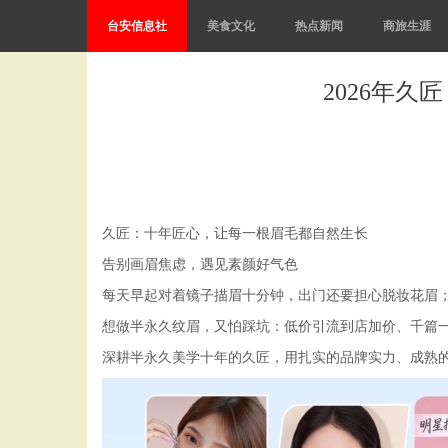
台安信息社
美食文化
热点新闻
商旅生涯
2026年久
久匠：十年匠心，让每一根眉毛都自然生长
告别画眉焦虑，遇见素颜好气色
每天早起对着镜子描眉十分钟，出门还要担心脱妆花眉
想做半永久纹眉，又怕踩坑：低价引流到店加价、千篇
深耕半永久美学十年的久匠，用扎实的品牌实力、成熟的