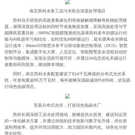
南京胜科水务工业污水联合深度处理项目
胜科自主研发的高效臭氧催化剂有效破解难降解有机物处理难
题，保障深度处理达标的同时节省臭氧投加量，实现高效处理与节
能降耗双重目标；IMPAC智能膜预测优化器将胜科多年的膜运行经
验与AI机器学习相结合，实时优化MBR膜运行，延长膜寿命并降低
运行成本；WaterOS智慧水务平台联动集散控制系统（DCS）智慧
控制平台，集成数字化大屏、人员定位、智能预警及全流程自动控
制等功能模块，实现全流程可视可控，并通过AI动态优化关键运行
参数和药剂投加，驱动降本增效。
同时，南京胜科水务配套建设了814千瓦峰值的分布式光伏系
统，年发电量超85万千瓦时，每年能够实现碳减排约495吨，切实践
行绿色低碳理念。
安装分布式光伏，打造绿色低碳水厂
胜科长期深耕工业水处理领域，能够提供从投资、建设到运营
的一体化解决方案，并通过持续的技术创新与数字化升级，优化资
源利用效率、提升环境治理能力，助力园区向集约化、绿色化与智
慧化转型。