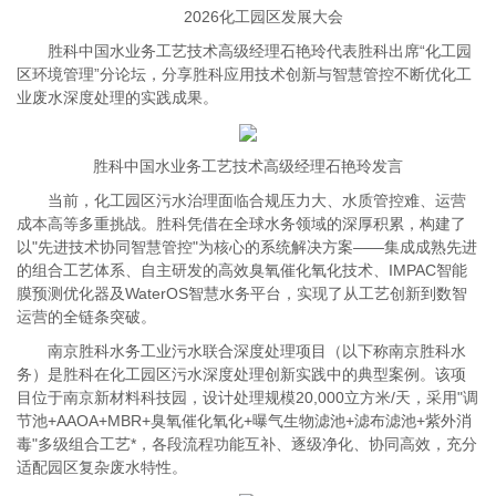
2026化工园区发展大会
胜科中国水业务工艺技术高级经理石艳玲代表胜科出席“化工园
区环境管理”分论坛，分享胜科应用技术创新与智慧管控不断优化工
业废水深度处理的实践成果。
胜科中国水业务工艺技术高级经理石艳玲发言
当前，化工园区污水治理面临合规压力大、水质管控难、运营
成本高等多重挑战。胜科凭借在全球水务领域的深厚积累，构建了
以"先进技术协同智慧管控"为核心的系统解决方案——集成成熟先进
的组合工艺体系、自主研发的高效臭氧催化氧化技术、IMPAC智能
膜预测优化器及WaterOS智慧水务平台，实现了从工艺创新到数智
运营的全链条突破。
南京胜科水务工业污水联合深度处理项目（以下称南京胜科水
务）是胜科在化工园区污水深度处理创新实践中的典型案例。该项
目位于南京新材料科技园，设计处理规模20,000立方米/天，采用"调
节池+AAOA+MBR+臭氧催化氧化+曝气生物滤池+滤布滤池+紫外消
毒"多级组合工艺*，各段流程功能互补、逐级净化、协同高效，充分
适配园区复杂废水特性。