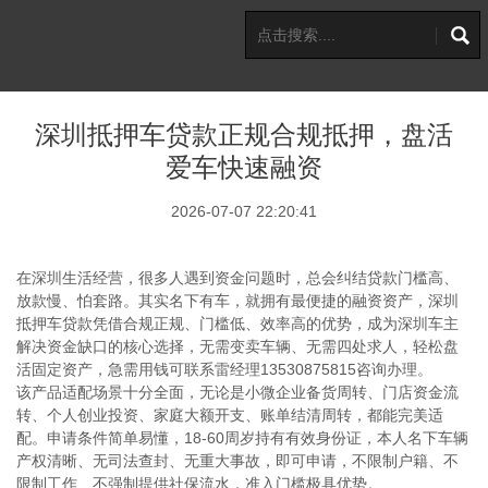
深圳抵押车贷款正规合规抵押，盘活
爱车快速融资
2026-07-07 22:20:41
在深圳生活经营，很多人遇到资金问题时，总会纠结贷款门槛高、
放款慢、怕套路。其实名下有车，就拥有最便捷的融资资产，深圳
抵押车贷款凭借合规正规、门槛低、效率高的优势，成为深圳车主
解决资金缺口的核心选择，无需变卖车辆、无需四处求人，轻松盘
活固定资产，急需用钱可联系雷经理13530875815咨询办理。
该产品适配场景十分全面，无论是小微企业备货周转、门店资金流
转、个人创业投资、家庭大额开支、账单结清周转，都能完美适
配。申请条件简单易懂，18-60周岁持有有效身份证，本人名下车辆
产权清晰、无司法查封、无重大事故，即可申请，不限制户籍、不
限制工作、不强制提供社保流水，准入门槛极具优势。