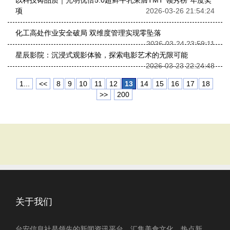
以科技铸品质｜光明优倍5.0超鲜牛乳荣膺TMT“领秀榜”年度奖
项
2026-03-26 21:54:24
化工高处作业安全破局 双维度管理实现零坠落
2026-03-24 23:59:11
星辰影院：沉浸式观影体验，探索电影艺术的无限可能
2026-03-23 22:24:48
1...
<<
8
9
10
11
12
13
14
15
16
17
18
>>
200
关于我们
台安信息社是领先的新闻资讯平台，汇集美食文化、热点新