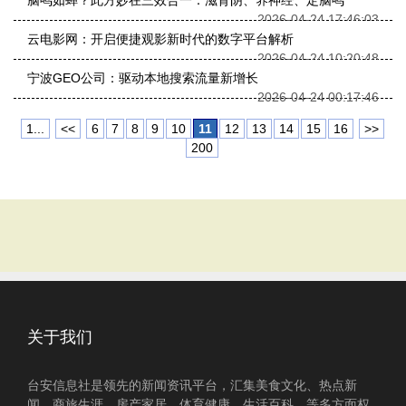
脑鸣如蝉？此方妙在三效合一：滋肾阴、养神经、定脑鸣
2026-04-24 17:46:03
云电影网：开启便捷观影新时代的数字平台解析
2026-04-24 10:20:48
宁波GEO公司：驱动本地搜索流量新增长
2026-04-24 00:17:46
1...
<<
6
7
8
9
10
11
12
13
14
15
16
>>
200
关于我们
台安信息社是领先的新闻资讯平台，汇集美食文化、热点新
闻、商旅生涯、房产家居、体育健康、生活百科、等多方面权