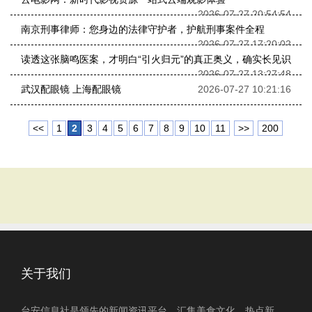
2026-07-27 20:54:54
南京刑事律师：您身边的法律守护者，护航刑事案件全程
2026-07-27 17:20:02
读透这张脑鸣医案，才明白“引火归元”的真正奥义，确实长见识
2026-07-27 13:27:48
武汉配眼镜 上海配眼镜
2026-07-27 10:21:16
<<
1
2
3
4
5
6
7
8
9
10
11
>>
200
关于我们
台安信息社是领先的新闻资讯平台，汇集美食文化、热点新